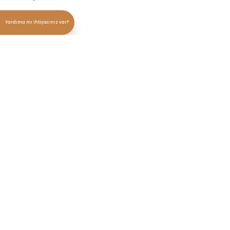
Yardıma mı ihtiyacınız var?
info@betulakcakaya.com
©2026 Betül Akçakaya All right reserved.