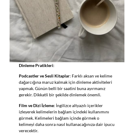
Dinleme Pratikleri
:
Podcastler ve Sesli Kitaplar
: Farklı aksan ve kelime
dağarcığına maruz kalmak için dinleme aktiviteleri
yapmak. Günün belli bir saatini buna ayırmanız
gerekir. Dikkatli bir şekilde dinlemek önemli.
Film ve Dizi İzleme
: İngilizce altyazılı içerikler
izleyerek kelimelerin bağlam içindeki kullanımını
görmek. Kelimeleri bağlam içinde görmek o
kelimeyi daha sonra nasıl kullanacağınıza dair ipucu
verecektir.